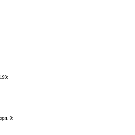
193:
орп. 9: