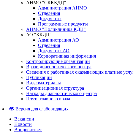
АНМО "СКККДЦ"
Администрация АНМО
Отделения
Документы
Программные продукты
АНМО "Поликлиника КДЦ"
АО "ККДЦ"
Администрация АО
Отделения
Документы АО
Корпоративная информация
Контролирующие организации
Врачи диагностического центра
Сведения о работниках оказывающих платные услу
Публикации
Видеоматериалы
Организационная структура
Награды диагностического центра
Почта главного врача
Версия для слабовидящих
Вакансии
Новости
Вопрос-ответ