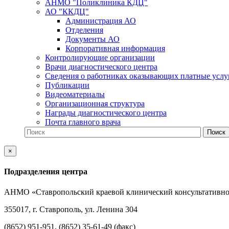
АНМО "Поликлиника КДЦ"
АО "ККДЦ"
Администрация АО
Отделения
Документы АО
Корпоративная информация
Контролирующие организации
Врачи диагностического центра
Сведения о работниках оказывающих платные услу
Публикации
Видеоматериалы
Организационная структура
Награды диагностического центра
Почта главного врача
×
Подразделения центра
АНМО «Ставропольский краевой клинический консультативно
355017, г. Ставрополь, ул. Ленина 304
(8652) 951-951, (8652) 35-61-49 (факс)