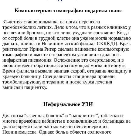
Компьютерная томография подарила шанс
31-летняя ставропольчанка на ногах перенесла
тромбоэмболию легких. Дело в том, что в разных клиниках у
нее лечили бронхит, но это лишь ухудшало состояние. Когда
от острой боли в грудной клетке она уже не могла нормально
дышать, пришла в Невинномысский филиал СКККДЦ. Врач-
рентгенолог Ирина Ригер сделала пациентке компьютерную
томографию и вместе с терапевтом установила диагноз -
инфарктная пневмония. Осложнение это смертельное, и в
любой момент обратившаяся за помощью могла погибнуть.
Врачи филиала вызвали экипаж скорой, отправив женщину в
краевую больницу. Специалисты стационара провели
тромболизирующую терапию и после курса лечения
выписали пациентку.
Неформальное УЗИ
Диагнозы “язвенная болезнь” и “панкриотит”, таблетки и
многие врачебные кабинеты в поликлиниках и больницах на
долгое время стали частью жизни пенсионерки из
Невинномысска. Однако боль в области солнечного