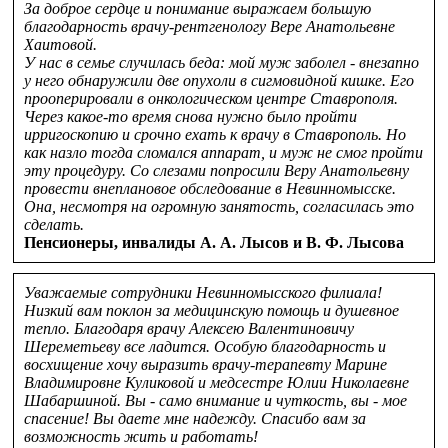
За доброе сердце и понимание выражаем большую
благодарность врачу-рентгенологу Вере Анатольевне
Хаитовой.
У нас в семье случилась беда: мой муж заболел - внезапно
у него обнаружили две опухоли в сигмовидной кишке. Его
прооперировали в онкологическом центре Ставрополя.
Через какое-то время снова нужно было пройти
ирригоскопию и срочно ехать к врачу в Ставрополь. Но
как назло тогда сломался аппарат, и муж не смог пройти
эту процедуру. Со слезами попросили Веру Анатольевну
провести внеплановое обследование в Невинномысске.
Она, несмотря на огромную занятость, согласилась это
сделать.
Пенсионеры, инвалиды
А. А. Лысов
и
В. Ф. Лысова
Уважаемые сотрудники Невинномысского филиала!
Низкий вам поклон за медицинскую помощь и душевное
тепло. Благодаря врачу Алексею Валентиновичу
Шереметьеву все ладится. Особую благодарность и
восхищение хочу выразить врачу-терапевту Марине
Владимировне Куликовой и медсестре Юлии Николаевне
Шабаршиной. Вы - само внимание и чуткость, вы - мое
спасение! Вы даете мне надежду. Спасибо вам за
возможность жить и работать!