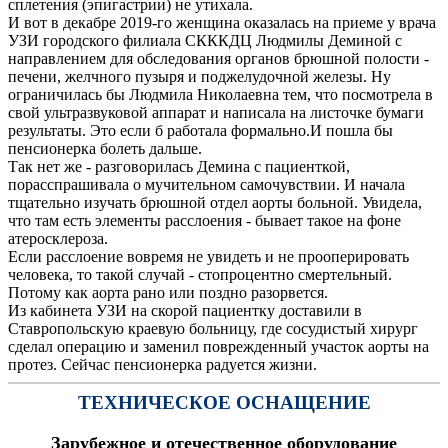
сплетения (эпигастрии) не утихала.
И вот в декабре 2019-го женщина оказалась на приеме у врача
УЗИ городского филиала СКККДЦ Людмилы Деминой с
направлением для обследования органов брюшной полости -
печени, желчного пузыря и поджелудочной железы. Ну
ограничилась бы Людмила Николаевна тем, что посмотрела в
свой ультразвуковой аппарат и написала на листочке бумаги
результаты. Это если б работала формально.И пошла бы
пенсионерка болеть дальше.
Так нет же - разговорилась Демина с пациенткой,
порасспрашивала о мучительном самочувствии. И начала
тщательно изучать брюшной отдел аорты больной. Увидела,
что там есть элементы расслоения - бывает такое на фоне
атеросклероза.
Если расслоение вовремя не увидеть и не прооперировать
человека, то такой случай - стопроцентно смертельный.
Потому как аорта рано или поздно разорвется.
Из кабинета УЗИ на скорой пациентку доставили в
Ставропольскую краевую больницу, где сосудистый хирург
сделал операцию и заменил поврежденный участок аорты на
протез. Сейчас пенсионерка радуется жизни.
ТЕХНИЧЕСКОЕ ОСНАЩЕНИЕ
Зарубежное и отечественное оборудование