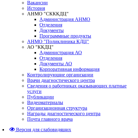
Вакансии
История
АНМО "СКККДЦ"
Администрация АНМО
Отделения
Документы
Программные продукты
АНМО "Поликлиника КДЦ"
АО "ККДЦ"
Администрация АО
Отделения
Документы АО
Корпоративная информация
Контролирующие организации
Врачи диагностического центра
Сведения о работниках оказывающих платные
услуги
Публикации
Видеоматериалы
Организационная структура
Награды диагностического центра
Почта главного врача
Версия для слабовидящих