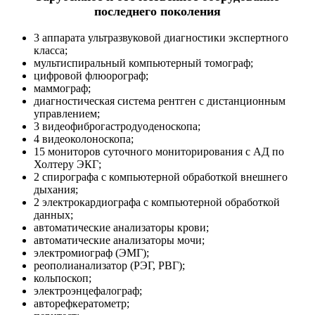
последнего поколения
3 аппарата ультразвуковой диагностики экспертного
класса;
мультиспиральный компьютерный томограф;
цифровой флюорограф;
маммограф;
диагностическая система рентген с дистанционным
управлением;
3 видеофиброгастродуоденоскопа;
4 видеоколоноскопа;
15 мониторов суточного мониторирования с АД по
Холтеру ЭКГ;
2 спирографа с компьютерной обработкой внешнего
дыхания;
2 электрокардиографа с компьютерной обработкой
данных;
автоматические анализаторы крови;
автоматические анализаторы мочи;
электромиограф (ЭМГ);
реополианализатор (РЭГ, РВГ);
кольпоскоп;
электроэнцефалограф;
авторефкератометр;