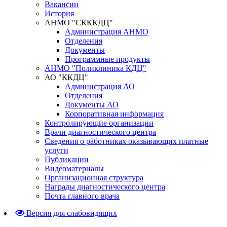
Вакансии
История
АНМО "СКККДЦ"
Администрация АНМО
Отделения
Документы
Программные продукты
АНМО "Поликлиника КДЦ"
АО "ККДЦ"
Администрация АО
Отделения
Документы АО
Корпоративная информация
Контролирующие организации
Врачи диагностического центра
Сведения о работниках оказывающих платные
услуги
Публикации
Видеоматериалы
Организационная структура
Награды диагностического центра
Почта главного врача
Версия для слабовидящих