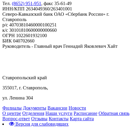
Тел.
(8652) 951-951
, факс 35-61-49
ИНН/КПП 2634049360/263401001
Северо-Кавказский банк ОАО «Сбербанк России» г.
Ставрополь
р/с 40703810460000100251
к/с 30101810600000000660
ОГРН 1022601932100
БИК 040702660
Руководитель - Главный врач Геннадий Яковлевич Хайт
Ставропольский край
355017, г. Ставрополь,
ул. Ленина 304
Филиалы
Документы
Вакансии
Новости
О центре
Отделения
Наши услуги
Расписание
Обратная связь
Вопрос-ответ
Отзывы
Контакты
Карта сайта
Версия для слабовидящих
Предварительная запись