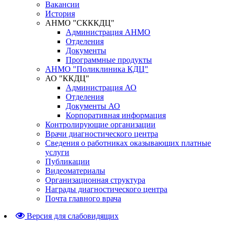
Вакансии
История
АНМО "СКККДЦ"
Администрация АНМО
Отделения
Документы
Программные продукты
АНМО "Поликлиника КДЦ"
АО "ККДЦ"
Администрация АО
Отделения
Документы АО
Корпоративная информация
Контролирующие организации
Врачи диагностического центра
Сведения о работниках оказывающих платные
услуги
Публикации
Видеоматериалы
Организационная структура
Награды диагностического центра
Почта главного врача
Версия для слабовидящих