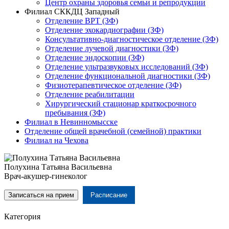
Центр охраны здоровья семьи и репродукции
Филиал СККДЦ Западный
Отделение ВРТ (ЗФ)
Отделение эхокардиографии (ЗФ)
Консультативно-диагностическое отделение (ЗФ)
Отделение лучевой диагностики (ЗФ)
Отделение эндоскопии (ЗФ)
Отделение ультразвуковых исследований (ЗФ)
Отделение функциональной диагностики (ЗФ)
Физиотерапевтическое отделение (ЗФ)
Отделение реабилитации
Хирургический стационар краткосрочного
пребывания (ЗФ)
Филиал в Невинномысске
Отделение общей врачебной (семейной) практики
Филиал на Чехова
Полухина Татьяна Васильевна
Врач-акушер-гинеколог
Записаться на прием
Расписание
Категория