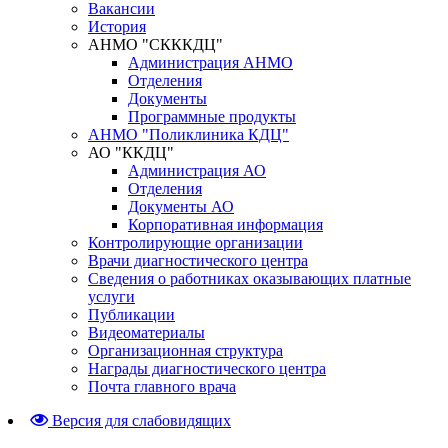
Вакансии
История
АНМО "СКККДЦ"
Администрация АНМО
Отделения
Документы
Программные продукты
АНМО "Поликлиника КДЦ"
АО "ККДЦ"
Администрация АО
Отделения
Документы АО
Корпоративная информация
Контролирующие организации
Врачи диагностического центра
Сведения о работниках оказывающих платные
услуги
Публикации
Видеоматериалы
Организационная структура
Награды диагностического центра
Почта главного врача
Версия для слабовидящих