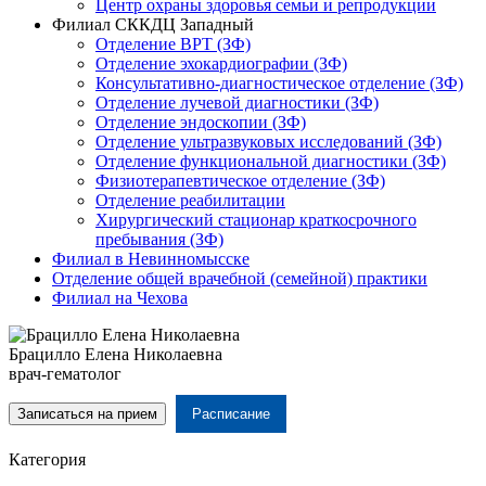
Центр охраны здоровья семьи и репродукции
Филиал СККДЦ Западный
Отделение ВРТ (ЗФ)
Отделение эхокардиографии (ЗФ)
Консультативно-диагностическое отделение (ЗФ)
Отделение лучевой диагностики (ЗФ)
Отделение эндоскопии (ЗФ)
Отделение ультразвуковых исследований (ЗФ)
Отделение функциональной диагностики (ЗФ)
Физиотерапевтическое отделение (ЗФ)
Отделение реабилитации
Хирургический стационар краткосрочного
пребывания (ЗФ)
Филиал в Невинномысске
Отделение общей врачебной (семейной) практики
Филиал на Чехова
Брацилло Елена Николаевна
врач-гематолог
Записаться на прием
Расписание
Категория