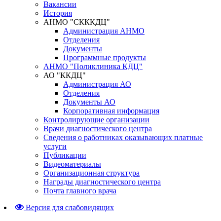
Вакансии
История
АНМО "СКККДЦ"
Администрация АНМО
Отделения
Документы
Программные продукты
АНМО "Поликлиника КДЦ"
АО "ККДЦ"
Администрация АО
Отделения
Документы АО
Корпоративная информация
Контролирующие организации
Врачи диагностического центра
Сведения о работниках оказывающих платные
услуги
Публикации
Видеоматериалы
Организационная структура
Награды диагностического центра
Почта главного врача
Версия для слабовидящих