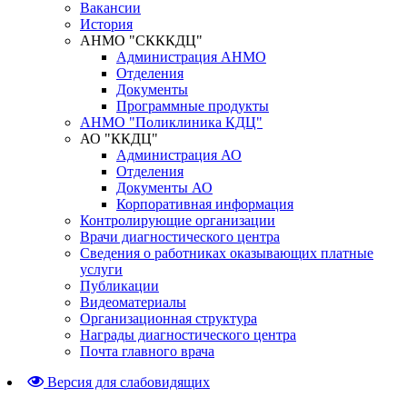
Вакансии
История
АНМО "СКККДЦ"
Администрация АНМО
Отделения
Документы
Программные продукты
АНМО "Поликлиника КДЦ"
АО "ККДЦ"
Администрация АО
Отделения
Документы АО
Корпоративная информация
Контролирующие организации
Врачи диагностического центра
Сведения о работниках оказывающих платные
услуги
Публикации
Видеоматериалы
Организационная структура
Награды диагностического центра
Почта главного врача
Версия для слабовидящих