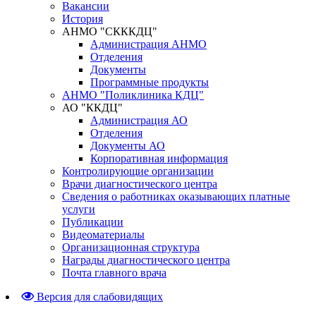
Вакансии
История
АНМО "СКККДЦ"
Администрация АНМО
Отделения
Документы
Программные продукты
АНМО "Поликлиника КДЦ"
АО "ККДЦ"
Администрация АО
Отделения
Документы АО
Корпоративная информация
Контролирующие организации
Врачи диагностического центра
Сведения о работниках оказывающих платные
услуги
Публикации
Видеоматериалы
Организационная структура
Награды диагностического центра
Почта главного врача
Версия для слабовидящих