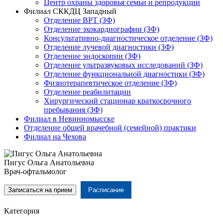
Центр охраны здоровья семьи и репродукции
Филиал СККДЦ Западный
Отделение ВРТ (ЗФ)
Отделение эхокардиографии (ЗФ)
Консультативно-диагностическое отделение (ЗФ)
Отделение лучевой диагностики (ЗФ)
Отделение эндоскопии (ЗФ)
Отделение ультразвуковых исследований (ЗФ)
Отделение функциональной диагностики (ЗФ)
Физиотерапевтическое отделение (ЗФ)
Отделение реабилитации
Хирургический стационар краткосрочного
пребывания (ЗФ)
Филиал в Невинномысске
Отделение общей врачебной (семейной) практики
Филиал на Чехова
Пигус Ольга Анатольевна
Врач-офтальмолог
Записаться на прием
Расписание
Категория