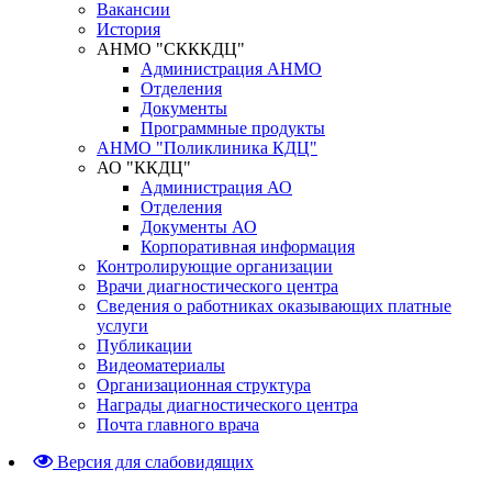
Вакансии
История
АНМО "СКККДЦ"
Администрация АНМО
Отделения
Документы
Программные продукты
АНМО "Поликлиника КДЦ"
АО "ККДЦ"
Администрация АО
Отделения
Документы АО
Корпоративная информация
Контролирующие организации
Врачи диагностического центра
Сведения о работниках оказывающих платные
услуги
Публикации
Видеоматериалы
Организационная структура
Награды диагностического центра
Почта главного врача
Версия для слабовидящих