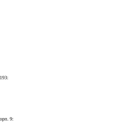
193:
орп. 9: