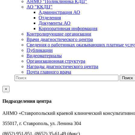
АНМО "Поликлиника КДЦ"
АО "ККДЦ"
Администрация АО
Отделения
Документы АО
Корпоративная информация
Контролирующие организации
Врачи диагностического центра
Сведения о работниках оказывающих платные услу
Публикации
Видеоматериалы
Организационная структура
Награды диагностического центра
Почта главного врача
×
Подразделения центра
АНМО «Ставропольский краевой клинический консультативно
355017, г. Ставрополь, ул. Ленина 304
(8652) 951-951, (8652) 35-61-49 (факс)