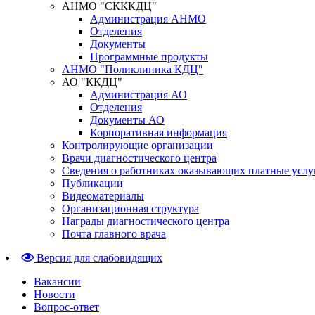
АНМО "СКККДЦ"
Администрация АНМО
Отделения
Документы
Программные продукты
АНМО "Поликлиника КДЦ"
АО "ККДЦ"
Администрация АО
Отделения
Документы АО
Корпоративная информация
Контролирующие организации
Врачи диагностического центра
Сведения о работниках оказывающих платные услу
Публикации
Видеоматериалы
Организационная структура
Награды диагностического центра
Почта главного врача
Версия для слабовидящих
Вакансии
Новости
Вопрос-ответ