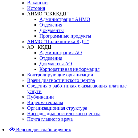
Вакансии
История
АНМО "СКККДЦ"
Администрация АНМО
Отделения
Документы
Программные продукты
АНМО "Поликлиника КДЦ"
АО "ККДЦ"
Администрация АО
Отделения
Документы АО
Корпоративная информация
Контролирующие организации
Врачи диагностического центра
Сведения о работниках оказывающих платные
услуги
Публикации
Видеоматериалы
Организационная структура
Награды диагностического центра
Почта главного врача
Версия для слабовидящих