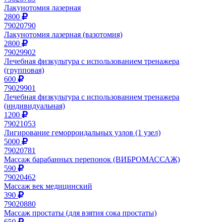
Лакунотомия лазерная
2800
79020790
Лакунотомия лазерная (вазотомия)
2800
79029902
Лечебная физкультура с использованием тренажера
(групповая)
600
79029901
Лечебная физкультура с использованием тренажера
(индивидуальная)
1200
79021053
Лигирование геморроидальных узлов (1 узел)
5000
79020781
Массаж барабанных перепонок (ВИБРОМАССАЖ)
590
79020462
Массаж век медицинский
390
79020880
Массаж простаты (для взятия сока простаты)
650