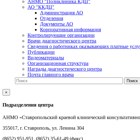
АНМО "Поликлиника КДЦ"
АО "ККДЦ"
Администрация АО
Отделения
Документы АО
Корпоративная информация
Контролирующие организации
Врачи диагностического центра
Сведения о работниках оказывающих платные услу
Публикации
Видеоматериалы
Организационная структура
Награды диагностического центра
Почта главного врача
×
Подразделения центра
АНМО «Ставропольский краевой клинический консультативно
355017, г. Ставрополь, ул. Ленина 304
(8652) 951-951, (8652) 35-61-49 (факс)