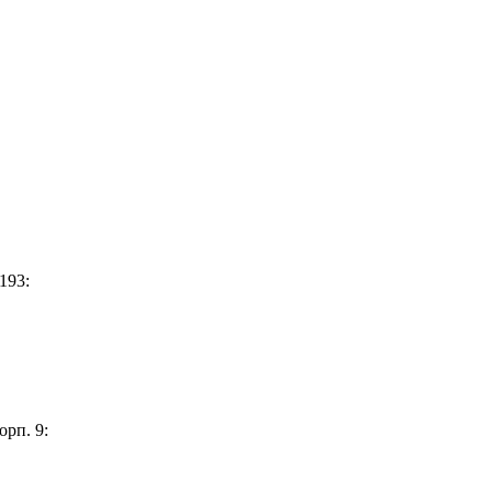
193:
орп. 9: