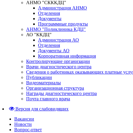
АНМО "СКККДЦ"
Администрация АНМО
Отделения
Документы
Программные продукты
АНМО "Поликлиника КДЦ"
АО "ККДЦ"
Администрация АО
Отделения
Документы АО
Корпоративная информация
Контролирующие организации
Врачи диагностического центра
Сведения о работниках оказывающих платные услу
Публикации
Видеоматериалы
Организационная структура
Награды диагностического центра
Почта главного врача
Версия для слабовидящих
Вакансии
Новости
Вопрос-ответ