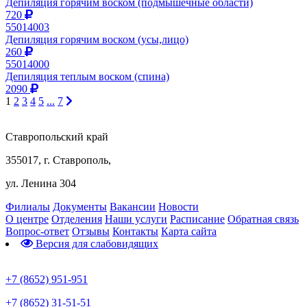
Депиляция горячим воском (подмышечные области)
720
55014003
Депиляция горячим воском (усы,лицо)
260
55014000
Депиляция теплым воском (спина)
2090
1
2
3
4
5
...
7
Ставропольский край
355017, г. Ставрополь,
ул. Ленина 304
Филиалы
Документы
Вакансии
Новости
О центре
Отделения
Наши услуги
Расписание
Обратная связь
Вопрос-ответ
Отзывы
Контакты
Карта сайта
Версия для слабовидящих
Предварительная запись
+7 (8652) 951-951
+7 (8652) 31-51-51