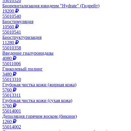
55010320
Биоревитализация ювидерм "Hydrate" (Гидрейт)
19200
55010540
Биостимуляция
10560
55010541
Биоструктуризация
11280
55010358
Введение гиалуронидазы
4080
55011006
Гликолевый пилинг
3480
55013310
Глубокая чистка кожи (жирная кожа)
5760
55013311
Глубокая чистка кожи (сухая кожа)
5760
55014001
Депиляция горячим воском (бикини)
1260
55014002