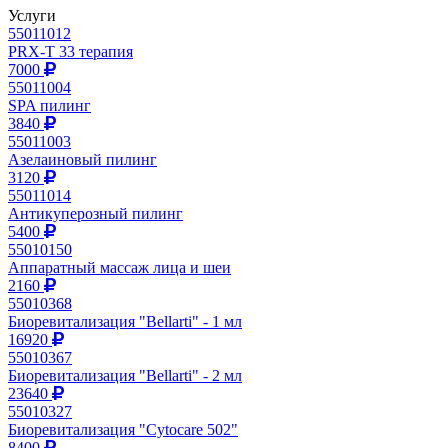
Услуги
55011012
PRX-T 33 терапия
7000
55011004
SPA пилинг
3840
55011003
Азелаиновый пилинг
3120
55011014
Антикуперозный пилинг
5400
55010150
Аппаратный массаж лица и шеи
2160
55010368
Биоревитализация "Bellarti" - 1 мл
16920
55010367
Биоревитализация "Bellarti" - 2 мл
23640
55010327
Биоревитализация "Cytocare 502"
8400