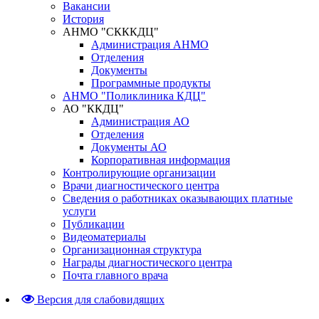
Вакансии
История
АНМО "СКККДЦ"
Администрация АНМО
Отделения
Документы
Программные продукты
АНМО "Поликлиника КДЦ"
АО "ККДЦ"
Администрация АО
Отделения
Документы АО
Корпоративная информация
Контролирующие организации
Врачи диагностического центра
Сведения о работниках оказывающих платные
услуги
Публикации
Видеоматериалы
Организационная структура
Награды диагностического центра
Почта главного врача
Версия для слабовидящих