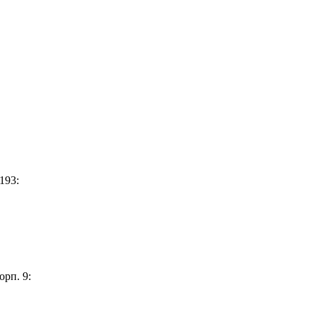
193:
орп. 9: