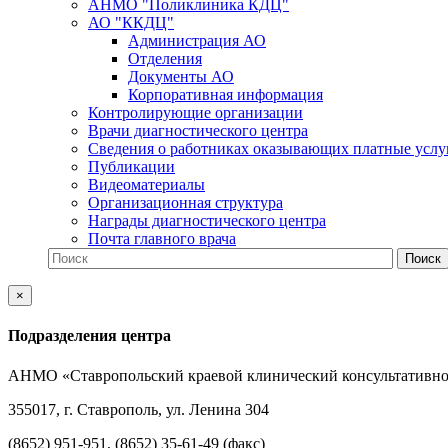
АНМО "Поликлиника КДЦ"
АО "ККДЦ"
Администрация АО
Отделения
Документы АО
Корпоративная информация
Контролирующие организации
Врачи диагностического центра
Сведения о работниках оказывающих платные услу
Публикации
Видеоматериалы
Организационная структура
Награды диагностического центра
Почта главного врача
×
Подразделения центра
АНМО «Ставропольский краевой клинический консультативно
355017, г. Ставрополь, ул. Ленина 304
(8652) 951-951, (8652) 35-61-49 (факс)