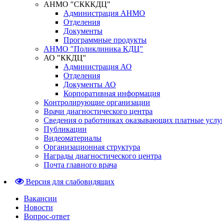
АНМО "СКККДЦ"
Администрация АНМО
Отделения
Документы
Программные продукты
АНМО "Поликлиника КДЦ"
АО "ККДЦ"
Администрация АО
Отделения
Документы АО
Корпоративная информация
Контролирующие организации
Врачи диагностического центра
Сведения о работниках оказывающих платные услу
Публикации
Видеоматериалы
Организационная структура
Награды диагностического центра
Почта главного врача
Версия для слабовидящих
Вакансии
Новости
Вопрос-ответ