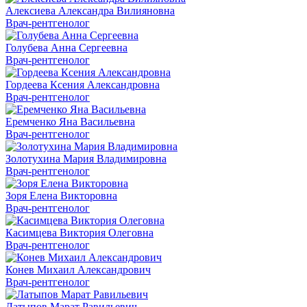
Алексиева Александра Вилияновна
Врач-рентгенолог
Голубева Анна Сергеевна
Врач-рентгенолог
Гордеева Ксения Александровна
Врач-рентгенолог
Еремченко Яна Васильевна
Врач-рентгенолог
Золотухина Мария Владимировна
Врач-рентгенолог
Зоря Елена Викторовна
Врач-рентгенолог
Касимцева Виктория Олеговна
Врач-рентгенолог
Конев Михаил Александрович
Врач-рентгенолог
Латыпов Марат Равильевич