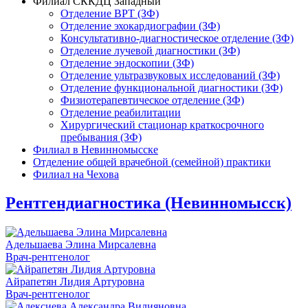
Филиал СККДЦ Западный
Отделение ВРТ (ЗФ)
Отделение эхокардиографии (ЗФ)
Консультативно-диагностическое отделение (ЗФ)
Отделение лучевой диагностики (ЗФ)
Отделение эндоскопии (ЗФ)
Отделение ультразвуковых исследований (ЗФ)
Отделение функциональной диагностики (ЗФ)
Физиотерапевтическое отделение (ЗФ)
Отделение реабилитации
Хирургический стационар краткосрочного
пребывания (ЗФ)
Филиал в Невинномысске
Отделение общей врачебной (семейной) практики
Филиал на Чехова
Рентгендиагностика (Невинномысск)
Адельшаева Элина Мирсалевна
Врач-рентгенолог
Айрапетян Лидия Артуровна
Врач-рентгенолог