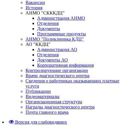
Вакансии
История
АНМО "СКККДЦ"
Администрация АНМО
Отделения
Документы
Программные продукты
АНМО "Поликлиника КДЦ"
АО "ККДЦ"
Администрация АО
Отделения
Документы АО
Корпоративная информация
Контролирующие организации
Врачи диагностического центра
Сведения о работниках оказывающих платные
услуги
Публикации
Видеоматериалы
Организационная структура
Награды диагностического центра
Почта главного врача
Версия для слабовидящих