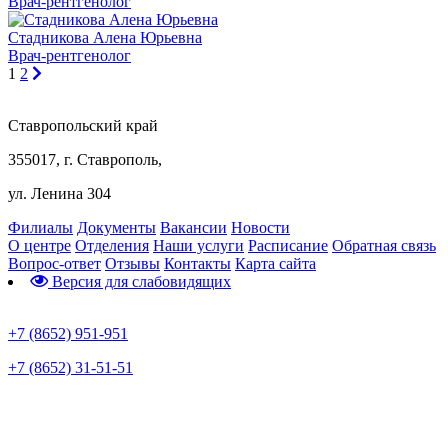
Врач-рентгенолог
Стадникова Алена Юрьевна
Врач-рентгенолог
1
2
Ставропольский край
355017, г. Ставрополь,
ул. Ленина 304
Филиалы
Документы
Вакансии
Новости
О центре
Отделения
Наши услуги
Расписание
Обратная связь
Вопрос-ответ
Отзывы
Контакты
Карта сайта
Версия для слабовидящих
Предварительная запись
+7 (8652) 951-951
+7 (8652) 31-51-51
Телефон горячей линии по коронавирусу