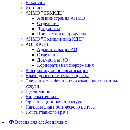
Вакансии
История
АНМО "СКККДЦ"
Администрация АНМО
Отделения
Документы
Программные продукты
АНМО "Поликлиника КДЦ"
АО "ККДЦ"
Администрация АО
Отделения
Документы АО
Корпоративная информация
Контролирующие организации
Врачи диагностического центра
Сведения о работниках оказывающих платные
услуги
Публикации
Видеоматериалы
Организационная структура
Награды диагностического центра
Почта главного врача
Версия для слабовидящих