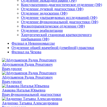
Отделение эхокардиографии (ЗФ)
Консультативно-диагностическое отделение (ЗФ)
Отделение лучевой диагностики (ЗФ)
Отделение эндоскопии (ЗФ)
Отделение ультразвуковых исследований (ЗФ)
Отделение функциональной диагностики (ЗФ)
Физиотерапевтическое отделение (ЗФ)
Отделение реабилитации
Хирургический стационар краткосрочного
пребывания (ЗФ)
Филиал в Невинномысске
Отделение общей врачебной (семейной) практики
Филиал на Чехова
Абдульменов Радик Ренатович
Врач-уролог
Абдульменов Радик Ренатович
Врач-уролог
Авакова Наталья Юрьевна
Врач функциональной диагностики
Авдиенко Татьяна Александровна