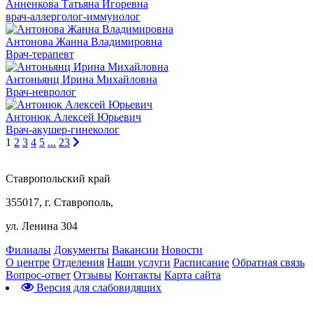
Анненкова Татьяна Игоревна
врач-аллерголог-иммунолог
Антонова Жанна Владимировна
Врач-терапевт
Антоньянц Ирина Михайловна
Врач-невролог
Антонюк Алексей Юрьевич
Врач-акушер-гинеколог
1
2
3
4
5
...
23
Ставропольский край
355017, г. Ставрополь,
ул. Ленина 304
Филиалы
Документы
Вакансии
Новости
О центре
Отделения
Наши услуги
Расписание
Обратная связь
Вопрос-ответ
Отзывы
Контакты
Карта сайта
Версия для слабовидящих
Предварительная запись