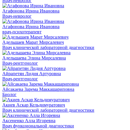
Врач-невролог
Агафонова Ирина Ивановна
Врач-невролог
Агафонова Ирина Ивановна
врач-психотерапевт
Адельшаев Марат Мирсалевич
Врач клинической лабораторной диагностики
Адельшаева Элина Мирсалевна
Врач-рентгенолог
Айрапетян Лидия Артуровна
Врач-рентгенолог
Айсакаева Зарема Маккашариповна
Биолог
Акиев Аскар Кельдимуратович
Врач клинической лабораторной диагностики
Аксененко Алла Игоревна
Врач функциональной диагностики