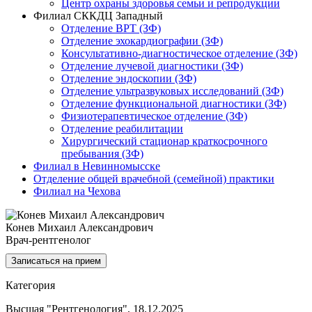
Центр охраны здоровья семьи и репродукции
Филиал СККДЦ Западный
Отделение ВРТ (ЗФ)
Отделение эхокардиографии (ЗФ)
Консультативно-диагностическое отделение (ЗФ)
Отделение лучевой диагностики (ЗФ)
Отделение эндоскопии (ЗФ)
Отделение ультразвуковых исследований (ЗФ)
Отделение функциональной диагностики (ЗФ)
Физиотерапевтическое отделение (ЗФ)
Отделение реабилитации
Хирургический стационар краткосрочного
пребывания (ЗФ)
Филиал в Невинномысске
Отделение общей врачебной (семейной) практики
Филиал на Чехова
Конев Михаил Александрович
Врач-рентгенолог
Записаться на прием
Категория
Высшая "Рентгенология", 18.12.2025