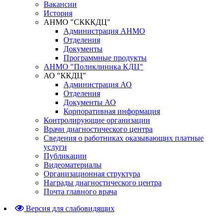
Вакансии
История
АНМО "СКККДЦ"
Администрация АНМО
Отделения
Документы
Программные продукты
АНМО "Поликлиника КДЦ"
АО "ККДЦ"
Администрация АО
Отделения
Документы АО
Корпоративная информация
Контролирующие организации
Врачи диагностического центра
Сведения о работниках оказывающих платные
услуги
Публикации
Видеоматериалы
Организационная структура
Награды диагностического центра
Почта главного врача
Версия для слабовидящих