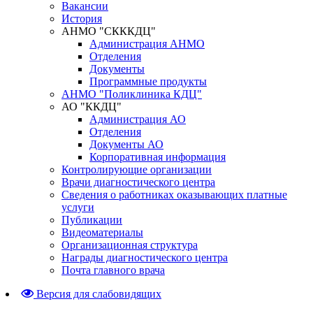
Вакансии
История
АНМО "СКККДЦ"
Администрация АНМО
Отделения
Документы
Программные продукты
АНМО "Поликлиника КДЦ"
АО "ККДЦ"
Администрация АО
Отделения
Документы АО
Корпоративная информация
Контролирующие организации
Врачи диагностического центра
Сведения о работниках оказывающих платные
услуги
Публикации
Видеоматериалы
Организационная структура
Награды диагностического центра
Почта главного врача
Версия для слабовидящих