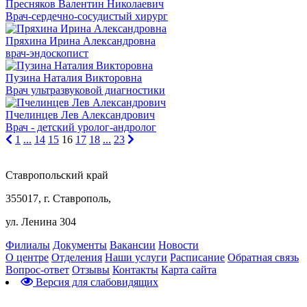
Пресняков Валентин Николаевич
Врач-сердечно-сосудистый хирург
Пряхина Ирина Александровна
врач-эндоскопист
Пузина Наталия Викторовна
Врач ультразвуковой диагностики
Пчелинцев Лев Александрович
Врач - детский уролог-андролог
1
...
14
15
16
17
18
...
23
Ставропольский край
355017, г. Ставрополь,
ул. Ленина 304
Филиалы
Документы
Вакансии
Новости
О центре
Отделения
Наши услуги
Расписание
Обратная связь
Вопрос-ответ
Отзывы
Контакты
Карта сайта
Версия для слабовидящих
Предварительная запись