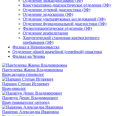
Отделение эхокардиографии (ЗФ)
Консультативно-диагностическое отделение (ЗФ)
Отделение лучевой диагностики (ЗФ)
Отделение эндоскопии (ЗФ)
Отделение ультразвуковых исследований (ЗФ)
Отделение функциональной диагностики (ЗФ)
Физиотерапевтическое отделение (ЗФ)
Отделение реабилитации
Хирургический стационар краткосрочного
пребывания (ЗФ)
Филиал в Невинномысске
Отделение общей врачебной (семейной) практики
Филиал на Чехова
Пантелеева Жанна Владимировна
Врач-акушер-гинеколог
Паршин Степан Игоревич
Врач-онколог
Пацяпун Денис Владимирович
Врач-травматолог-ортопед
Пащенко Александра Ивановна