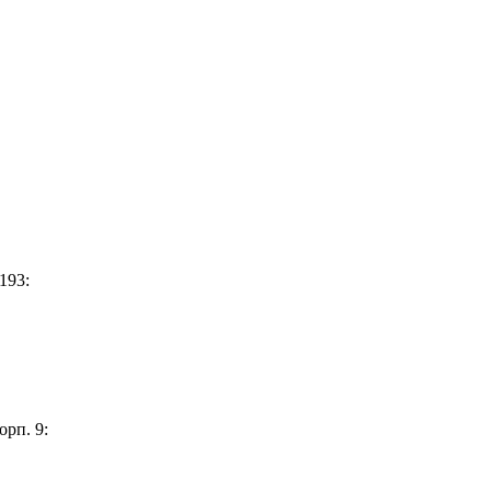
193:
орп. 9: