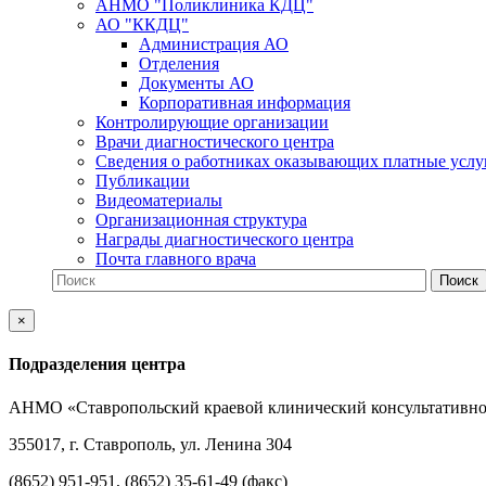
АНМО "Поликлиника КДЦ"
АО "ККДЦ"
Администрация АО
Отделения
Документы АО
Корпоративная информация
Контролирующие организации
Врачи диагностического центра
Сведения о работниках оказывающих платные услу
Публикации
Видеоматериалы
Организационная структура
Награды диагностического центра
Почта главного врача
×
Подразделения центра
АНМО «Ставропольский краевой клинический консультативно
355017, г. Ставрополь, ул. Ленина 304
(8652) 951-951, (8652) 35-61-49 (факс)