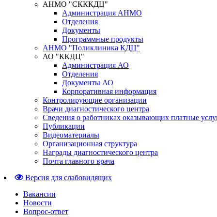
АНМО "СКККДЦ"
Администрация АНМО
Отделения
Документы
Программные продукты
АНМО "Поликлиника КДЦ"
АО "ККДЦ"
Администрация АО
Отделения
Документы АО
Корпоративная информация
Контролирующие организации
Врачи диагностического центра
Сведения о работниках оказывающих платные услу
Публикации
Видеоматериалы
Организационная структура
Награды диагностического центра
Почта главного врача
Версия для слабовидящих
Вакансии
Новости
Вопрос-ответ