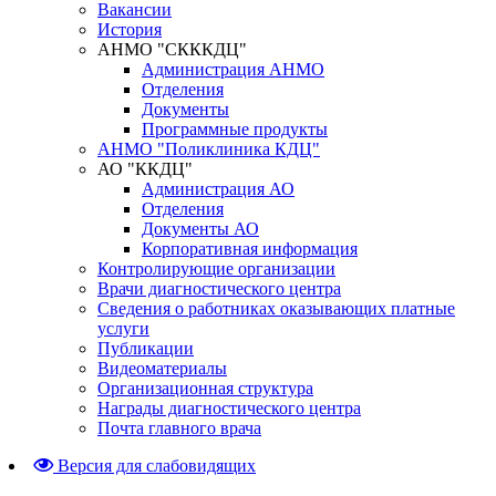
Вакансии
История
АНМО "СКККДЦ"
Администрация АНМО
Отделения
Документы
Программные продукты
АНМО "Поликлиника КДЦ"
АО "ККДЦ"
Администрация АО
Отделения
Документы АО
Корпоративная информация
Контролирующие организации
Врачи диагностического центра
Сведения о работниках оказывающих платные
услуги
Публикации
Видеоматериалы
Организационная структура
Награды диагностического центра
Почта главного врача
Версия для слабовидящих