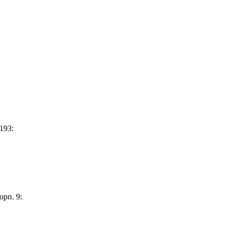
193:
орп. 9: