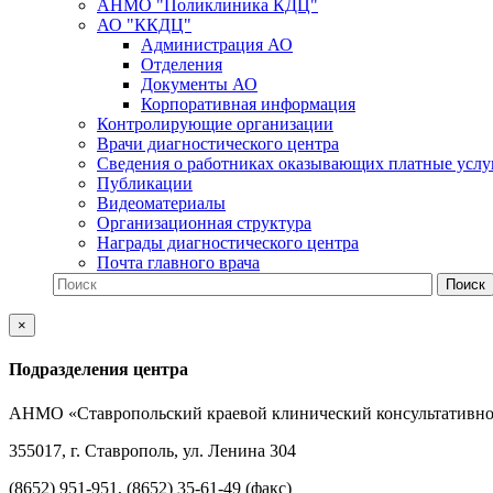
АНМО "Поликлиника КДЦ"
АО "ККДЦ"
Администрация АО
Отделения
Документы АО
Корпоративная информация
Контролирующие организации
Врачи диагностического центра
Сведения о работниках оказывающих платные услу
Публикации
Видеоматериалы
Организационная структура
Награды диагностического центра
Почта главного врача
×
Подразделения центра
АНМО «Ставропольский краевой клинический консультативно
355017, г. Ставрополь, ул. Ленина 304
(8652) 951-951, (8652) 35-61-49 (факс)