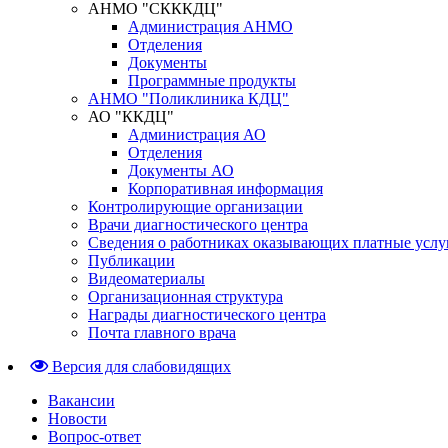
АНМО "СКККДЦ"
Администрация АНМО
Отделения
Документы
Программные продукты
АНМО "Поликлиника КДЦ"
АО "ККДЦ"
Администрация АО
Отделения
Документы АО
Корпоративная информация
Контролирующие организации
Врачи диагностического центра
Сведения о работниках оказывающих платные услу
Публикации
Видеоматериалы
Организационная структура
Награды диагностического центра
Почта главного врача
Версия для слабовидящих
Вакансии
Новости
Вопрос-ответ