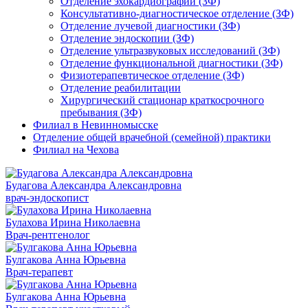
Отделение эхокардиографии (ЗФ)
Консультативно-диагностическое отделение (ЗФ)
Отделение лучевой диагностики (ЗФ)
Отделение эндоскопии (ЗФ)
Отделение ультразвуковых исследований (ЗФ)
Отделение функциональной диагностики (ЗФ)
Физиотерапевтическое отделение (ЗФ)
Отделение реабилитации
Хирургический стационар краткосрочного
пребывания (ЗФ)
Филиал в Невинномысске
Отделение общей врачебной (семейной) практики
Филиал на Чехова
Будагова Александра Александровна
врач-эндоскопист
Булахова Ирина Николаевна
Врач-рентгенолог
Булгакова Анна Юрьевна
Врач-терапевт
Булгакова Анна Юрьевна