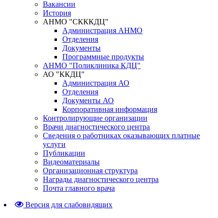
Вакансии
История
АНМО "СКККДЦ"
Администрация АНМО
Отделения
Документы
Программные продукты
АНМО "Поликлиника КДЦ"
АО "ККДЦ"
Администрация АО
Отделения
Документы АО
Корпоративная информация
Контролирующие организации
Врачи диагностического центра
Сведения о работниках оказывающих платные
услуги
Публикации
Видеоматериалы
Организационная структура
Награды диагностического центра
Почта главного врача
Версия для слабовидящих