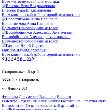
Врач ультразвуковой диагностики
Власова Вера Владимировна
Врач клинической лабораторной диагностики
Волостникова Анна Ивановна
Врач-анестезиолог-реаниматолог
Воскобойников Александр Анатольевич
Врач-анестезиолог-реаниматолог
Галанов Юрий Сергеевич
Врач клинической лабораторной диагностики
1
2
3
4
5
6
...
23
Ставропольский край
355017, г. Ставрополь,
ул. Ленина 304
Филиалы
Документы
Вакансии
Новости
О центре
Отделения
Наши услуги
Расписание
Обратная связь
Вопрос-ответ
Отзывы
Контакты
Карта сайта
Версия для слабовидящих