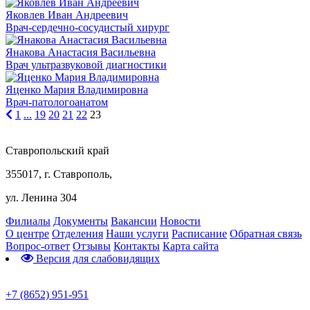
Яковлев Иван Андреевич
Врач-сердечно-сосудистый хирург
Янакова Анастасия Васильевна
Врач ультразвуковой диагностики
Яценко Мария Владимировна
Врач-патологоанатом
1
...
19
20
21
22
23
Ставропольский край
355017, г. Ставрополь,
ул. Ленина 304
Филиалы
Документы
Вакансии
Новости
О центре
Отделения
Наши услуги
Расписание
Обратная связь
Вопрос-ответ
Отзывы
Контакты
Карта сайта
Версия для слабовидящих
Предварительная запись
+7 (8652) 951-951