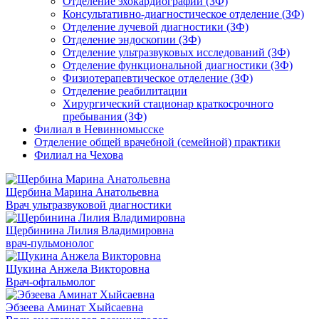
Отделение эхокардиографии (ЗФ)
Консультативно-диагностическое отделение (ЗФ)
Отделение лучевой диагностики (ЗФ)
Отделение эндоскопии (ЗФ)
Отделение ультразвуковых исследований (ЗФ)
Отделение функциональной диагностики (ЗФ)
Физиотерапевтическое отделение (ЗФ)
Отделение реабилитации
Хирургический стационар краткосрочного
пребывания (ЗФ)
Филиал в Невинномысске
Отделение общей врачебной (семейной) практики
Филиал на Чехова
Щербина Марина Анатольевна
Врач ультразвуковой диагностики
Щербинина Лилия Владимировна
врач-пульмонолог
Щукина Анжела Викторовна
Врач-офтальмолог
Эбзеева Аминат Хыйсаевна