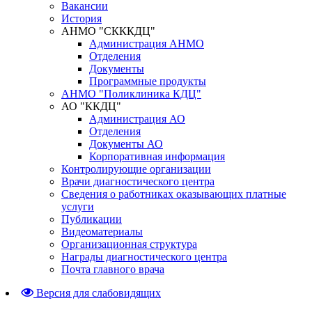
Вакансии
История
АНМО "СКККДЦ"
Администрация АНМО
Отделения
Документы
Программные продукты
АНМО "Поликлиника КДЦ"
АО "ККДЦ"
Администрация АО
Отделения
Документы АО
Корпоративная информация
Контролирующие организации
Врачи диагностического центра
Сведения о работниках оказывающих платные
услуги
Публикации
Видеоматериалы
Организационная структура
Награды диагностического центра
Почта главного врача
Версия для слабовидящих