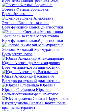
Врач-анестезиолог-реаниматолог
Эбзеева Фатима Борисовна
Врач-офтальмолог
Эминова Елена Алексеевна
Врач функциональной диагностики
Эркенова Светлана Магометовна
Врач функциональной диагностики
Эюпова Акмаглай Менмуратовна
Врач-рентгенолог
Юдаев Александр Александрович
Врач ультразвуковой диагностики
Юдаев Александр Васильевич
Врач ультразвуковой диагностики
Юркова Стефанида Юрьевна
Врач-анестезиолог-реаниматолог
Юсупгаджиева Оксана Шарухановна
врач-психотерапевт