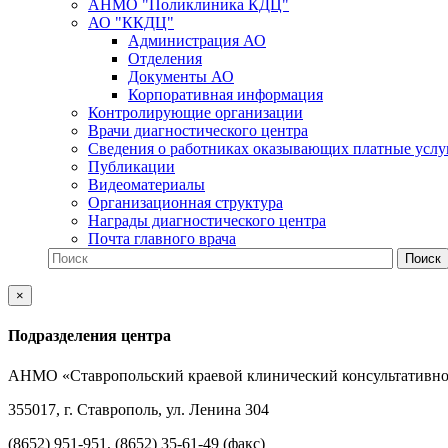
АНМО "Поликлиника КДЦ"
АО "ККДЦ"
Администрация АО
Отделения
Документы АО
Корпоративная информация
Контролирующие организации
Врачи диагностического центра
Сведения о работниках оказывающих платные услу
Публикации
Видеоматериалы
Организационная структура
Награды диагностического центра
Почта главного врача
×
Подразделения центра
АНМО «Ставропольский краевой клинический консультативно
355017, г. Ставрополь, ул. Ленина 304
(8652) 951-951, (8652) 35-61-49 (факс)