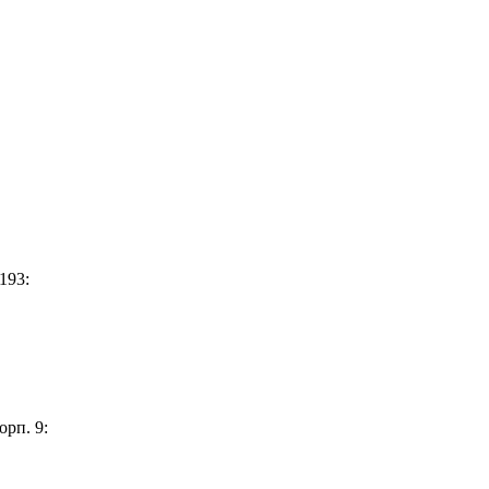
193:
орп. 9: