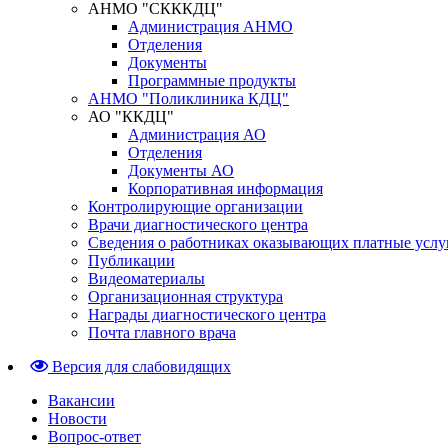
АНМО "СКККДЦ"
Администрация АНМО
Отделения
Документы
Программные продукты
АНМО "Поликлиника КДЦ"
АО "ККДЦ"
Администрация АО
Отделения
Документы АО
Корпоративная информация
Контролирующие организации
Врачи диагностического центра
Сведения о работниках оказывающих платные услу
Публикации
Видеоматериалы
Организационная структура
Награды диагностического центра
Почта главного врача
Версия для слабовидящих
Вакансии
Новости
Вопрос-ответ