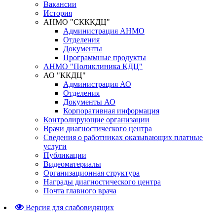
Вакансии
История
АНМО "СКККДЦ"
Администрация АНМО
Отделения
Документы
Программные продукты
АНМО "Поликлиника КДЦ"
АО "ККДЦ"
Администрация АО
Отделения
Документы АО
Корпоративная информация
Контролирующие организации
Врачи диагностического центра
Сведения о работниках оказывающих платные
услуги
Публикации
Видеоматериалы
Организационная структура
Награды диагностического центра
Почта главного врача
Версия для слабовидящих