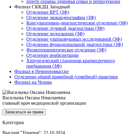
Центр охраны здоровья семьи и репродукции
Филиал СККДЦ Западный
Отделение ВРТ (ЗФ)
Отделение эхокардиографии (ЗФ)
Консультативно-диагностическое отделение (ЗФ)
Отделение лучевой диагностики (ЗФ)
Отделение эндоскопии (ЗФ)
Отделение ультразвуковых исследований (ЗФ)
Отделение функциональной диагностики (ЗФ)
Физиотерапевтическое отделение (ЗФ)
Отделение реабилитации
Хирургический стационар краткосрочного
пребывания (ЗФ)
Филиал в Невинномысске
Отделение общей врачебной (семейной) практики
Филиал на Чехова
Васильева Оксана Николаевна
главный врач медицинской организации
Записаться на прием
Категория
Высшая "Терапия", 22.10.2024