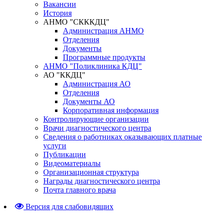
Вакансии
История
АНМО "СКККДЦ"
Администрация АНМО
Отделения
Документы
Программные продукты
АНМО "Поликлиника КДЦ"
АО "ККДЦ"
Администрация АО
Отделения
Документы АО
Корпоративная информация
Контролирующие организации
Врачи диагностического центра
Сведения о работниках оказывающих платные
услуги
Публикации
Видеоматериалы
Организационная структура
Награды диагностического центра
Почта главного врача
Версия для слабовидящих