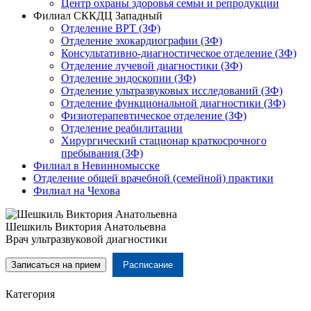
Центр охраны здоровья семьи и репродукции
Филиал СККДЦ Западный
Отделение ВРТ (ЗФ)
Отделение эхокардиографии (ЗФ)
Консультативно-диагностическое отделение (ЗФ)
Отделение лучевой диагностики (ЗФ)
Отделение эндоскопии (ЗФ)
Отделение ультразвуковых исследований (ЗФ)
Отделение функциональной диагностики (ЗФ)
Физиотерапевтическое отделение (ЗФ)
Отделение реабилитации
Хирургический стационар краткосрочного
пребывания (ЗФ)
Филиал в Невинномысске
Отделение общей врачебной (семейной) практики
Филиал на Чехова
Шешкиль Виктория Анатольевна
Врач ультразвуковой диагностики
Записаться на прием
Расписание
Категория