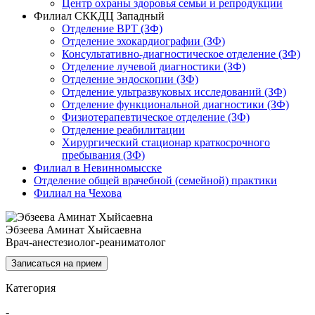
Центр охраны здоровья семьи и репродукции
Филиал СККДЦ Западный
Отделение ВРТ (ЗФ)
Отделение эхокардиографии (ЗФ)
Консультативно-диагностическое отделение (ЗФ)
Отделение лучевой диагностики (ЗФ)
Отделение эндоскопии (ЗФ)
Отделение ультразвуковых исследований (ЗФ)
Отделение функциональной диагностики (ЗФ)
Физиотерапевтическое отделение (ЗФ)
Отделение реабилитации
Хирургический стационар краткосрочного
пребывания (ЗФ)
Филиал в Невинномысске
Отделение общей врачебной (семейной) практики
Филиал на Чехова
Эбзеева Аминат Хыйсаевна
Врач-анестезиолог-реаниматолог
Записаться на прием
Категория
-