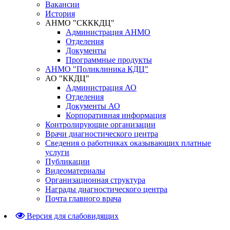
Вакансии
История
АНМО "СКККДЦ"
Администрация АНМО
Отделения
Документы
Программные продукты
АНМО "Поликлиника КДЦ"
АО "ККДЦ"
Администрация АО
Отделения
Документы АО
Корпоративная информация
Контролирующие организации
Врачи диагностического центра
Сведения о работниках оказывающих платные
услуги
Публикации
Видеоматериалы
Организационная структура
Награды диагностического центра
Почта главного врача
Версия для слабовидящих