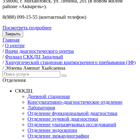
358000, г. Михайловск, ул. Ленина, 201 (в новом жилом
районе «Акварель»).
8(988) 099-15-55 (контактный телефон)
Посмотреть подробнее
Закрыть
Главная
/
О центре
/
Врачи диагностического центра
/
Филиал СККДЦ Западный
/
Хирургический стационар краткосрочного пребывания (ЗФ)
/
Эбзеева Аминат Хыйсаевна
Отделения
СККДЦ
Дневной стационар
Консультативно-диагностическое отделение
Лаборатория
Отделение функциональной диагностики
Отделение лучевой диагностики
Отделение ультразвуковых исследований
Отделение эндоскопии
Отделение эхокардиографии