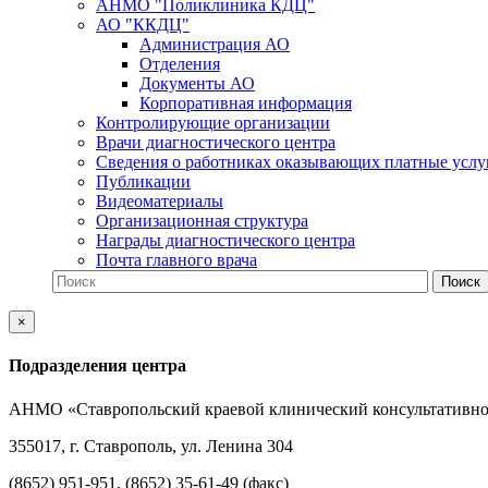
АНМО "Поликлиника КДЦ"
АО "ККДЦ"
Администрация АО
Отделения
Документы АО
Корпоративная информация
Контролирующие организации
Врачи диагностического центра
Сведения о работниках оказывающих платные услу
Публикации
Видеоматериалы
Организационная структура
Награды диагностического центра
Почта главного врача
×
Подразделения центра
АНМО «Ставропольский краевой клинический консультативно
355017, г. Ставрополь, ул. Ленина 304
(8652) 951-951, (8652) 35-61-49 (факс)