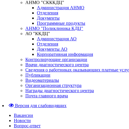
АНМО "СКККДЦ"
Администрация АНМО
Отделения
Документы
Программные продукты
АНМО "Поликлиника КДЦ"
АО "ККДЦ"
Администрация АО
Отделения
Документы АО
Корпоративная информация
Контролирующие организации
Врачи диагностического центра
Сведения о работниках оказывающих платные услу
Публикации
Видеоматериалы
Организационная структура
Награды диагностического центра
Почта главного врача
Версия для слабовидящих
Вакансии
Новости
Вопрос-ответ