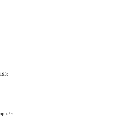
193:
орп. 9: