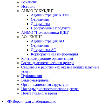
Вакансии
История
АНМО "СКККДЦ"
Администрация АНМО
Отделения
Документы
Программные продукты
АНМО "Поликлиника КДЦ"
АО "ККДЦ"
Администрация АО
Отделения
Документы АО
Корпоративная информация
Контролирующие организации
Врачи диагностического центра
Сведения о работниках оказывающих платные
услуги
Публикации
Видеоматериалы
Организационная структура
Награды диагностического центра
Почта главного врача
Версия для слабовидящих