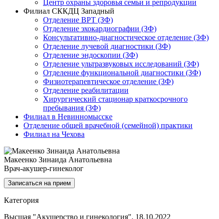
Центр охраны здоровья семьи и репродукции
Филиал СККДЦ Западный
Отделение ВРТ (ЗФ)
Отделение эхокардиографии (ЗФ)
Консультативно-диагностическое отделение (ЗФ)
Отделение лучевой диагностики (ЗФ)
Отделение эндоскопии (ЗФ)
Отделение ультразвуковых исследований (ЗФ)
Отделение функциональной диагностики (ЗФ)
Физиотерапевтическое отделение (ЗФ)
Отделение реабилитации
Хирургический стационар краткосрочного
пребывания (ЗФ)
Филиал в Невинномысске
Отделение общей врачебной (семейной) практики
Филиал на Чехова
Макеенко Зинаида Анатольевна
Врач-акушер-гинеколог
Записаться на прием
Категория
Высшая "Акушерство и гинекология", 18.10.2022