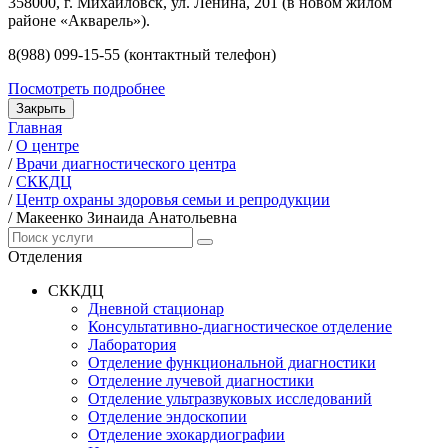
358000, г. Михайловск, ул. Ленина, 201 (в новом жилом
районе «Акварель»).
8(988) 099-15-55 (контактный телефон)
Посмотреть подробнее
Закрыть
Главная
/
О центре
/
Врачи диагностического центра
/
СККДЦ
/
Центр охраны здоровья семьи и репродукции
/
Макеенко Зинаида Анатольевна
Отделения
СККДЦ
Дневной стационар
Консультативно-диагностическое отделение
Лаборатория
Отделение функциональной диагностики
Отделение лучевой диагностики
Отделение ультразвуковых исследований
Отделение эндоскопии
Отделение эхокардиографии