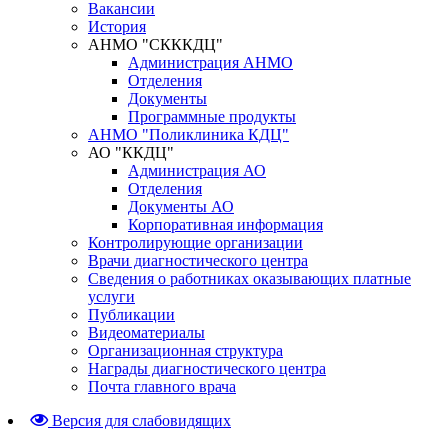
Вакансии
История
АНМО "СКККДЦ"
Администрация АНМО
Отделения
Документы
Программные продукты
АНМО "Поликлиника КДЦ"
АО "ККДЦ"
Администрация АО
Отделения
Документы АО
Корпоративная информация
Контролирующие организации
Врачи диагностического центра
Сведения о работниках оказывающих платные
услуги
Публикации
Видеоматериалы
Организационная структура
Награды диагностического центра
Почта главного врача
Версия для слабовидящих