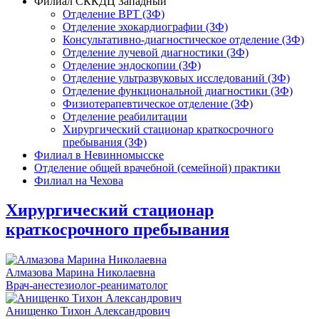
Филиал СККДЦ Западный
Отделение ВРТ (ЗФ)
Отделение эхокардиографии (ЗФ)
Консультативно-диагностическое отделение (ЗФ)
Отделение лучевой диагностики (ЗФ)
Отделение эндоскопии (ЗФ)
Отделение ультразвуковых исследований (ЗФ)
Отделение функциональной диагностики (ЗФ)
Физиотерапевтическое отделение (ЗФ)
Отделение реабилитации
Хирургический стационар краткосрочного
пребывания (ЗФ)
Филиал в Невинномысске
Отделение общей врачебной (семейной) практики
Филиал на Чехова
Хирургический стационар
краткосрочного пребывания
Алмазова Марина Николаевна
Врач-анестезиолог-реаниматолог
Анищенко Тихон Александрович