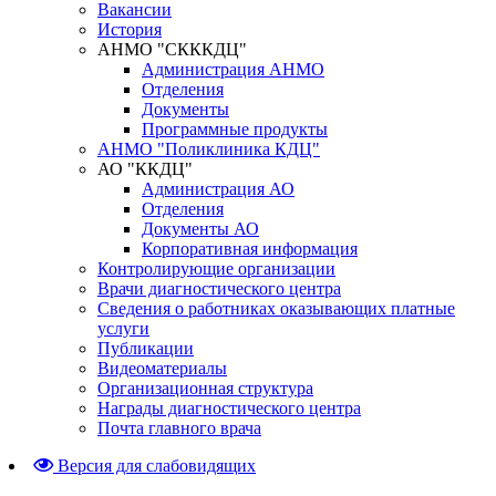
Вакансии
История
АНМО "СКККДЦ"
Администрация АНМО
Отделения
Документы
Программные продукты
АНМО "Поликлиника КДЦ"
АО "ККДЦ"
Администрация АО
Отделения
Документы АО
Корпоративная информация
Контролирующие организации
Врачи диагностического центра
Сведения о работниках оказывающих платные
услуги
Публикации
Видеоматериалы
Организационная структура
Награды диагностического центра
Почта главного врача
Версия для слабовидящих