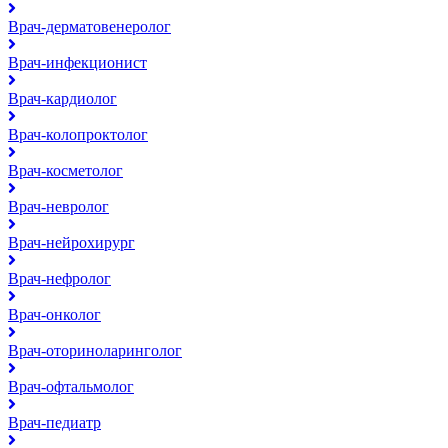
Врач-дерматовенеролог
Врач-инфекционист
Врач-кардиолог
Врач-колопроктолог
Врач-косметолог
Врач-невролог
Врач-нейрохирург
Врач-нефролог
Врач-онколог
Врач-оториноларинголог
Врач-офтальмолог
Врач-педиатр