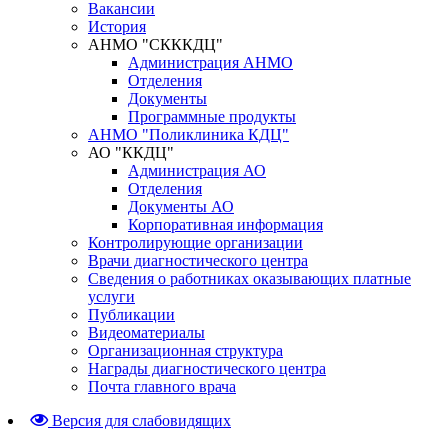
Вакансии
История
АНМО "СКККДЦ"
Администрация АНМО
Отделения
Документы
Программные продукты
АНМО "Поликлиника КДЦ"
АО "ККДЦ"
Администрация АО
Отделения
Документы АО
Корпоративная информация
Контролирующие организации
Врачи диагностического центра
Сведения о работниках оказывающих платные
услуги
Публикации
Видеоматериалы
Организационная структура
Награды диагностического центра
Почта главного врача
Версия для слабовидящих