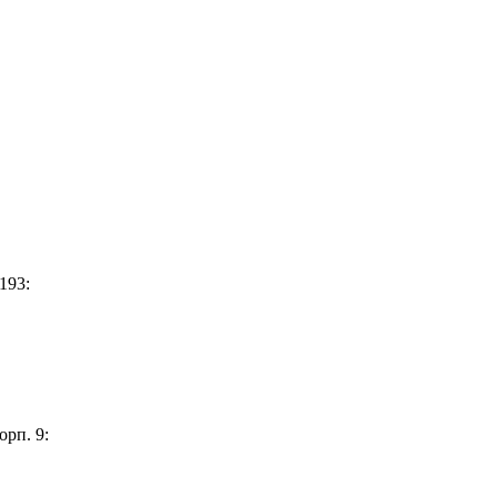
193:
орп. 9: