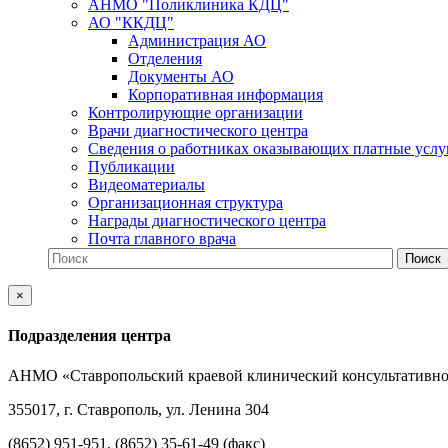
АНМО "Поликлиника КДЦ"
АО "ККДЦ"
Администрация АО
Отделения
Документы АО
Корпоративная информация
Контролирующие организации
Врачи диагностического центра
Сведения о работниках оказывающих платные услу
Публикации
Видеоматериалы
Организационная структура
Награды диагностического центра
Почта главного врача
×
Подразделения центра
АНМО «Ставропольский краевой клинический консультативно
355017, г. Ставрополь, ул. Ленина 304
(8652) 951-951, (8652) 35-61-49 (факс)