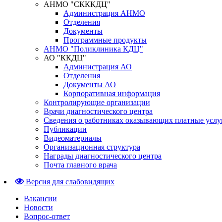
АНМО "СКККДЦ"
Администрация АНМО
Отделения
Документы
Программные продукты
АНМО "Поликлиника КДЦ"
АО "ККДЦ"
Администрация АО
Отделения
Документы АО
Корпоративная информация
Контролирующие организации
Врачи диагностического центра
Сведения о работниках оказывающих платные услу
Публикации
Видеоматериалы
Организационная структура
Награды диагностического центра
Почта главного врача
Версия для слабовидящих
Вакансии
Новости
Вопрос-ответ