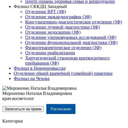
Центр охраны здоровья семьи и репродукции
Филиал СККДЦ Западный
Отделение ВРТ (ЗФ)
Отделение эхокардиографии (ЗФ)
Консультативно-диагностическое отделение (ЗФ)
Отделение лучевой диагностики (ЗФ)
Отделение эндоскопии (ЗФ)
Отделение ультразвуковых исследований (ЗФ)
Отделение функциональной диагностики (ЗФ)
Физиотерапевтическое отделение (ЗФ)
Отделение реабилитации
Хирургический стационар краткосрочного
пребывания (ЗФ)
Филиал в Невинномысске
Отделение общей врачебной (семейной) практики
Филиал на Чехова
Мироненко Наталья Владимировна
врач-косметолог
Записаться на прием
Расписание
Категория