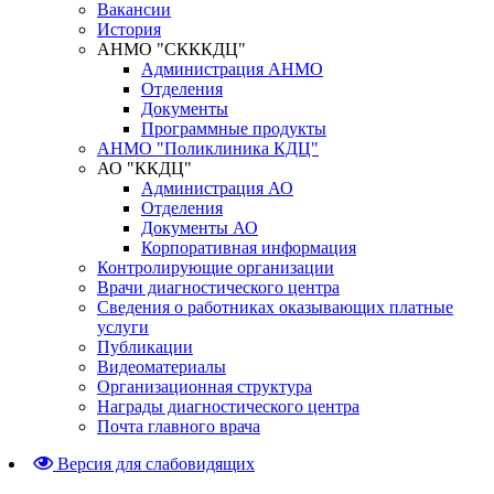
Вакансии
История
АНМО "СКККДЦ"
Администрация АНМО
Отделения
Документы
Программные продукты
АНМО "Поликлиника КДЦ"
АО "ККДЦ"
Администрация АО
Отделения
Документы АО
Корпоративная информация
Контролирующие организации
Врачи диагностического центра
Сведения о работниках оказывающих платные
услуги
Публикации
Видеоматериалы
Организационная структура
Награды диагностического центра
Почта главного врача
Версия для слабовидящих