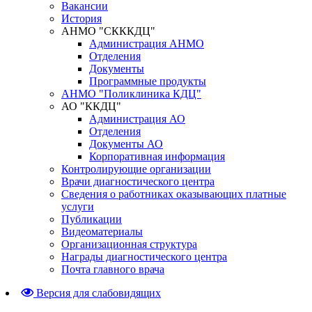
Вакансии
История
АНМО "СКККДЦ"
Администрация АНМО
Отделения
Документы
Программные продукты
АНМО "Поликлиника КДЦ"
АО "ККДЦ"
Администрация АО
Отделения
Документы АО
Корпоративная информация
Контролирующие организации
Врачи диагностического центра
Сведения о работниках оказывающих платные
услуги
Публикации
Видеоматериалы
Организационная структура
Награды диагностического центра
Почта главного врача
Версия для слабовидящих