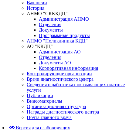
Вакансии
История
АНМО "СКККДЦ"
Администрация АНМО
Отделения
Документы
Программные продукты
АНМО "Поликлиника КДЦ"
АО "ККДЦ"
Администрация АО
Отделения
Документы АО
Корпоративная информация
Контролирующие организации
Врачи диагностического центра
Сведения о работниках оказывающих платные
услуги
Публикации
Видеоматериалы
Организационная структура
Награды диагностического центра
Почта главного врача
Версия для слабовидящих