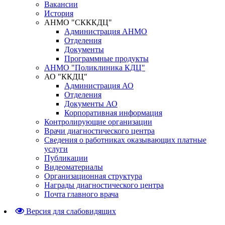
Вакансии
История
АНМО "СКККДЦ"
Администрация АНМО
Отделения
Документы
Программные продукты
АНМО "Поликлиника КДЦ"
АО "ККДЦ"
Администрация АО
Отделения
Документы АО
Корпоративная информация
Контролирующие организации
Врачи диагностического центра
Сведения о работниках оказывающих платные
услуги
Публикации
Видеоматериалы
Организационная структура
Награды диагностического центра
Почта главного врача
Версия для слабовидящих