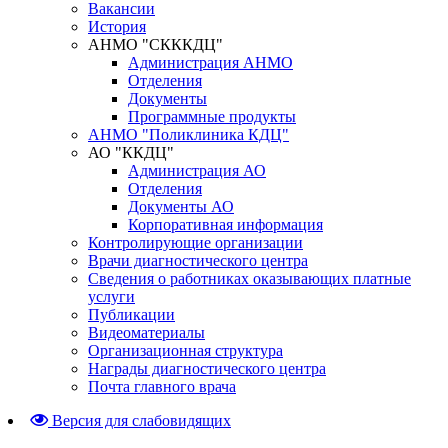
Вакансии
История
АНМО "СКККДЦ"
Администрация АНМО
Отделения
Документы
Программные продукты
АНМО "Поликлиника КДЦ"
АО "ККДЦ"
Администрация АО
Отделения
Документы АО
Корпоративная информация
Контролирующие организации
Врачи диагностического центра
Сведения о работниках оказывающих платные
услуги
Публикации
Видеоматериалы
Организационная структура
Награды диагностического центра
Почта главного врача
Версия для слабовидящих