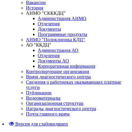
Вакансии
История
АНМО "СКККДЦ"
Администрация АНМО
Отделения
Документы
Программные продукты
АНМО "Поликлиника КДЦ"
АО "ККДЦ"
Администрация АО
Отделения
Документы АО
Корпоративная информация
Контролирующие организации
Врачи диагностического центра
Сведения о работниках оказывающих платные
услуги
Публикации
Видеоматериалы
Организационная структура
Награды диагностического центра
Почта главного врача
Версия для слабовидящих