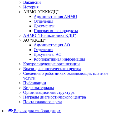
Вакансии
История
АНМО "СКККДЦ"
Администрация АНМО
Отделения
Документы
Программные продукты
АНМО "Поликлиника КДЦ"
АО "ККДЦ"
Администрация АО
Отделения
Документы АО
Корпоративная информация
Контролирующие организации
Врачи диагностического центра
Сведения о работниках оказывающих платные
услуги
Публикации
Видеоматериалы
Организационная структура
Награды диагностического центра
Почта главного врача
Версия для слабовидящих