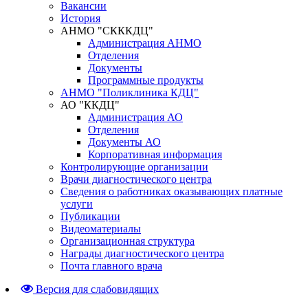
Вакансии
История
АНМО "СКККДЦ"
Администрация АНМО
Отделения
Документы
Программные продукты
АНМО "Поликлиника КДЦ"
АО "ККДЦ"
Администрация АО
Отделения
Документы АО
Корпоративная информация
Контролирующие организации
Врачи диагностического центра
Сведения о работниках оказывающих платные
услуги
Публикации
Видеоматериалы
Организационная структура
Награды диагностического центра
Почта главного врача
Версия для слабовидящих