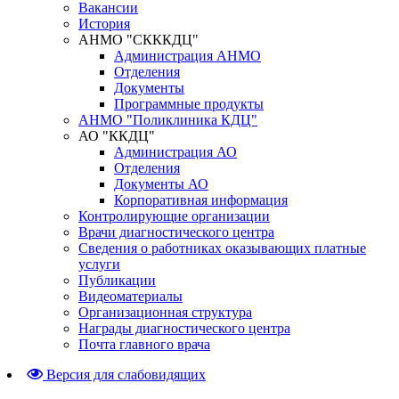
Вакансии
История
АНМО "СКККДЦ"
Администрация АНМО
Отделения
Документы
Программные продукты
АНМО "Поликлиника КДЦ"
АО "ККДЦ"
Администрация АО
Отделения
Документы АО
Корпоративная информация
Контролирующие организации
Врачи диагностического центра
Сведения о работниках оказывающих платные
услуги
Публикации
Видеоматериалы
Организационная структура
Награды диагностического центра
Почта главного врача
Версия для слабовидящих