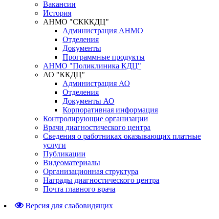
Вакансии
История
АНМО "СКККДЦ"
Администрация АНМО
Отделения
Документы
Программные продукты
АНМО "Поликлиника КДЦ"
АО "ККДЦ"
Администрация АО
Отделения
Документы АО
Корпоративная информация
Контролирующие организации
Врачи диагностического центра
Сведения о работниках оказывающих платные
услуги
Публикации
Видеоматериалы
Организационная структура
Награды диагностического центра
Почта главного врача
Версия для слабовидящих