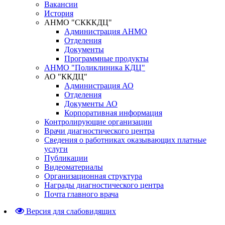
Вакансии
История
АНМО "СКККДЦ"
Администрация АНМО
Отделения
Документы
Программные продукты
АНМО "Поликлиника КДЦ"
АО "ККДЦ"
Администрация АО
Отделения
Документы АО
Корпоративная информация
Контролирующие организации
Врачи диагностического центра
Сведения о работниках оказывающих платные
услуги
Публикации
Видеоматериалы
Организационная структура
Награды диагностического центра
Почта главного врача
Версия для слабовидящих