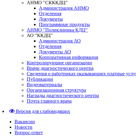
АНМО "СКККДЦ"
Администрация АНМО
Отделения
Документы
Программные продукты
АНМО "Поликлиника КДЦ"
АО "ККДЦ"
Администрация АО
Отделения
Документы АО
Корпоративная информация
Контролирующие организации
Врачи диагностического центра
Сведения о работниках оказывающих платные услу
Публикации
Видеоматериалы
Организационная структура
Награды диагностического центра
Почта главного врача
Версия для слабовидящих
Вакансии
Новости
Вопрос-ответ