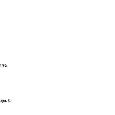
193:
орп. 9: