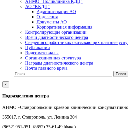
АНМО "Поликлиника КДЦ"
АО "ККДЦ"
Администрация АО
Отделения
Документы АО
Корпоративная информация
Контролирующие организации
Врачи диагностического центра
Сведения о работниках оказывающих платные услу
Публикации
Видеоматериалы
Организационная структура
Награды диагностического центра
Почта главного врача
×
Подразделения центра
АНМО «Ставропольский краевой клинический консультативно
355017, г. Ставрополь, ул. Ленина 304
(8652) 951-951, (8652) 35-61-49 (факс)