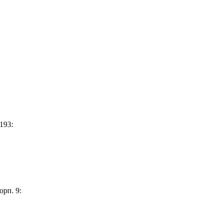
193:
орп. 9: