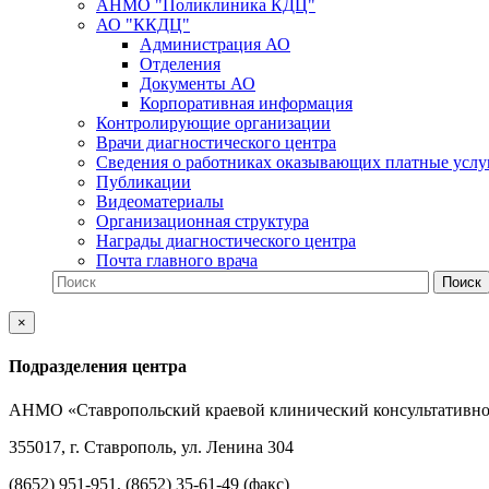
АНМО "Поликлиника КДЦ"
АО "ККДЦ"
Администрация АО
Отделения
Документы АО
Корпоративная информация
Контролирующие организации
Врачи диагностического центра
Сведения о работниках оказывающих платные услу
Публикации
Видеоматериалы
Организационная структура
Награды диагностического центра
Почта главного врача
×
Подразделения центра
АНМО «Ставропольский краевой клинический консультативно
355017, г. Ставрополь, ул. Ленина 304
(8652) 951-951, (8652) 35-61-49 (факс)