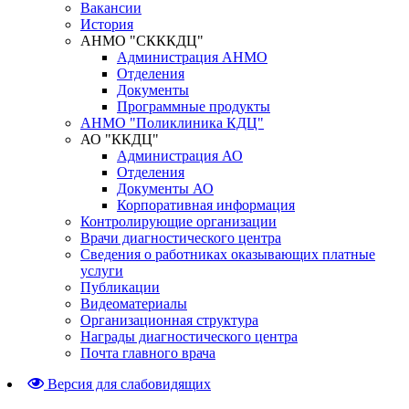
Вакансии
История
АНМО "СКККДЦ"
Администрация АНМО
Отделения
Документы
Программные продукты
АНМО "Поликлиника КДЦ"
АО "ККДЦ"
Администрация АО
Отделения
Документы АО
Корпоративная информация
Контролирующие организации
Врачи диагностического центра
Сведения о работниках оказывающих платные
услуги
Публикации
Видеоматериалы
Организационная структура
Награды диагностического центра
Почта главного врача
Версия для слабовидящих