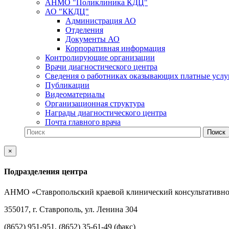
АНМО "Поликлиника КДЦ"
АО "ККДЦ"
Администрация АО
Отделения
Документы АО
Корпоративная информация
Контролирующие организации
Врачи диагностического центра
Сведения о работниках оказывающих платные услу
Публикации
Видеоматериалы
Организационная структура
Награды диагностического центра
Почта главного врача
×
Подразделения центра
АНМО «Ставропольский краевой клинический консультативно
355017, г. Ставрополь, ул. Ленина 304
(8652) 951-951, (8652) 35-61-49 (факс)