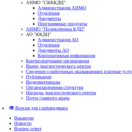
АНМО "СКККДЦ"
Администрация АНМО
Отделения
Документы
Программные продукты
АНМО "Поликлиника КДЦ"
АО "ККДЦ"
Администрация АО
Отделения
Документы АО
Корпоративная информация
Контролирующие организации
Врачи диагностического центра
Сведения о работниках оказывающих платные услу
Публикации
Видеоматериалы
Организационная структура
Награды диагностического центра
Почта главного врача
Версия для слабовидящих
Вакансии
Новости
Вопрос-ответ