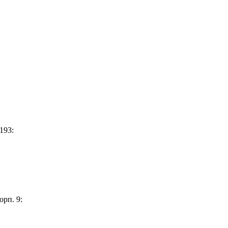
193:
орп. 9: