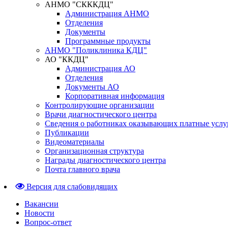
АНМО "СКККДЦ"
Администрация АНМО
Отделения
Документы
Программные продукты
АНМО "Поликлиника КДЦ"
АО "ККДЦ"
Администрация АО
Отделения
Документы АО
Корпоративная информация
Контролирующие организации
Врачи диагностического центра
Сведения о работниках оказывающих платные услу
Публикации
Видеоматериалы
Организационная структура
Награды диагностического центра
Почта главного врача
Версия для слабовидящих
Вакансии
Новости
Вопрос-ответ