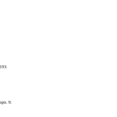
193:
орп. 9: