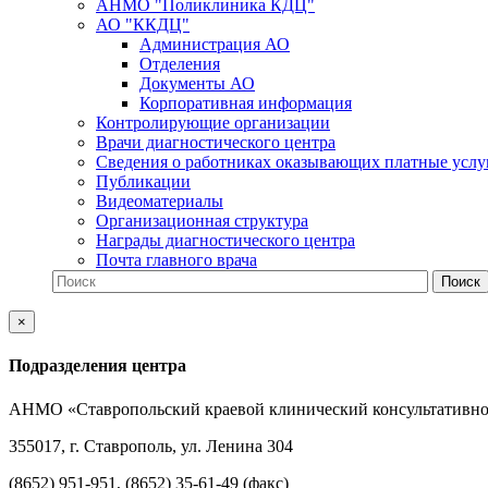
АНМО "Поликлиника КДЦ"
АО "ККДЦ"
Администрация АО
Отделения
Документы АО
Корпоративная информация
Контролирующие организации
Врачи диагностического центра
Сведения о работниках оказывающих платные услу
Публикации
Видеоматериалы
Организационная структура
Награды диагностического центра
Почта главного врача
×
Подразделения центра
АНМО «Ставропольский краевой клинический консультативно
355017, г. Ставрополь, ул. Ленина 304
(8652) 951-951, (8652) 35-61-49 (факс)